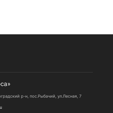
оса»
радский р-н, пос.Рыбачий, ул.Лесная, 7
u