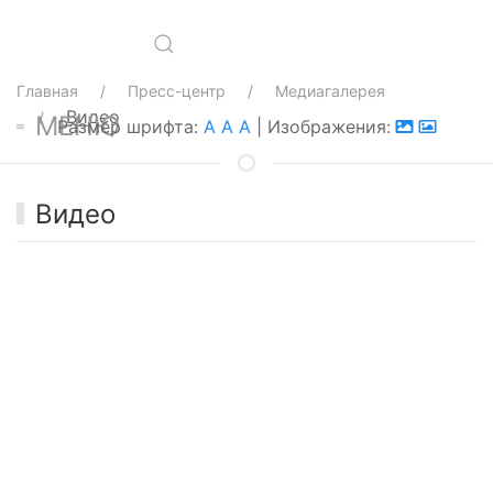
Главная
Пресс-центр
Медиагалерея
Видео
МЕНЮ
Размер шрифта:
A
A
A
| Изображения:
Видео