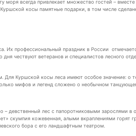
гу моря всегда привлекает множество гостей – вмест
с Куршской косы памятные подарки, в том числе сдела
са. Их профессиональный праздник в России отмечается
о дня чествуют ветеранов и специалистов лесного отде
. Для Куршской косы леса имеют особое значение: о то
колько мифов и легенд сложено о необычном танцующе
во – девственный лес с папоротниковыми зарослями в 
ает» скумпия кожевенная, алыми вкраплениями горят гр
евского бора с его ландшафтным театром.