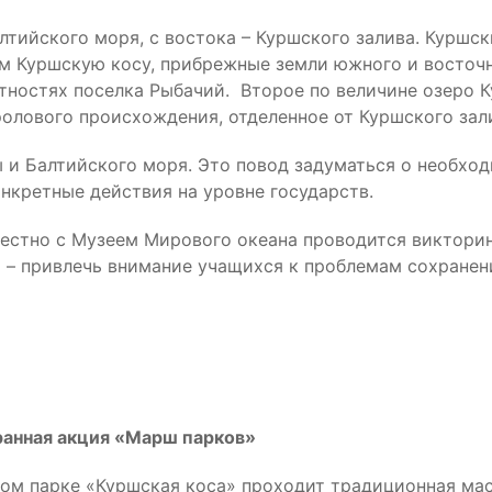
лтийского моря, с востока – Куршского залива. Куршс
 Куршскую косу, прибрежные земли южного и восточно
стностях поселка Рыбачий. Второе по величине озеро 
 эолового происхождения, отделенное от Куршского за
ы и Балтийского моря. Это повод задуматься о необхо
нкретные действия на уровне государств.
естно с Музеем Мирового океана проводится викторин
 – привлечь внимание учащихся к проблемам сохранен
анная акция «Марш парков»
ном парке «Куршская коса» проходит традиционная м