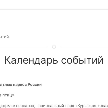
ытий
Календарь событий
альных парков России
е птиц»
дкормке пернатых, национальный парк «Куршская кос