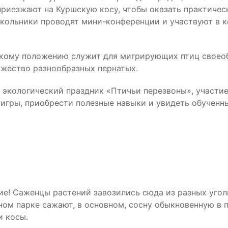
приезжают на Куршскую косу, чтобы оказать практиче
 школьники проводят мини-конференции и участвуют в 
скому положению служит для мигрирующих птиц своео
ожество разнообразных пернатых.
 экологический праздник «Птичьи перезвоны», участие
 игры, приобрести полезные навыки и увидеть обученн
ие! Саженцы растений завозились сюда из разных уго
ьном парке сажают, в основном, сосну обыкновенную 
и косы.