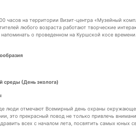
8:00 часов на территории Визит-центра «Музейный ком
етителей любого возраста работают творческие интер
 напоминать о проведенном на Куршской косе времени
нообразия
й среды (День эколога)
ы
оде люди отмечают Всемирный день охраны окружающей
ии, это прекрасный повод не только привлечь вниман
дравить всех с началом лета, посвятить самых юных с