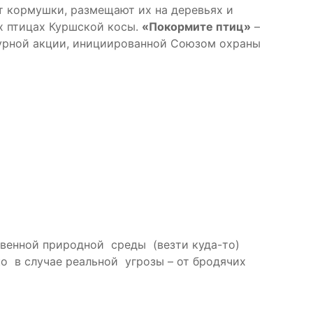
т кормушки, размещают их на деревьях и
х птицах Куршской косы.
«Покормите птиц»
–
турной акции, инициированной Союзом охраны
ственной природной среды (везти куда-то)
ько в случае реальной угрозы – от бродячих