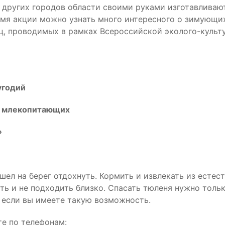
и других городов области своими руками изготавливаю
емя акции можно узнать много интересного о зимующи
ц, проводимых в рамках Всероссийской эколого-куль
угодий
х млекопитающих
»
ышел на берег отдохнуть. Кормить и извлекать из есте
гать и не подходить близко. Спасать тюленя нужно тол
, если вы имеете такую возможность.
те по телефонам: