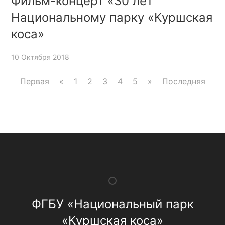
Фильм-концерт «30 лет
Национальному парку «Куршская
коса»
10 Октября 2018
Первая
«
1
2
3
4
5
»
Последняя
ФГБУ «Национальный парк
«Куршская коса»