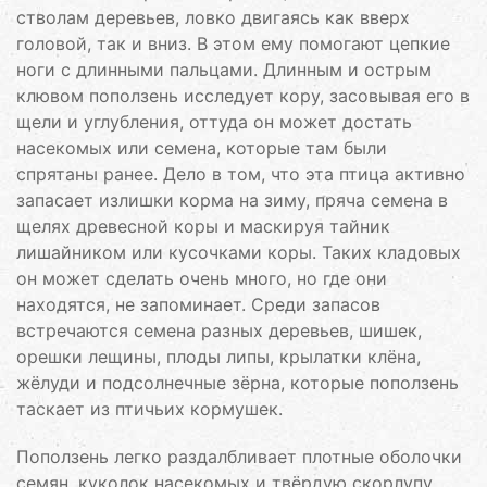
стволам деревьев, ловко двигаясь как вверх
головой, так и вниз. В этом ему помогают цепкие
ноги с длинными пальцами. Длинным и острым
клювом поползень исследует кору, засовывая его в
щели и углубления, оттуда он может достать
насекомых или семена, которые там были
спрятаны ранее. Дело в том, что эта птица активно
запасает излишки корма на зиму, пряча семена в
щелях древесной коры и маскируя тайник
лишайником или кусочками коры. Таких кладовых
он может сделать очень много, но где они
находятся, не запоминает. Среди запасов
встречаются семена разных деревьев, шишек,
орешки лещины, плоды липы, крылатки клёна,
жёлуди и подсолнечные зёрна, которые поползень
таскает из птичьих кормушек.
Поползень легко раздалбливает плотные оболочки
семян, куколок насекомых и твёрдую скорлупу