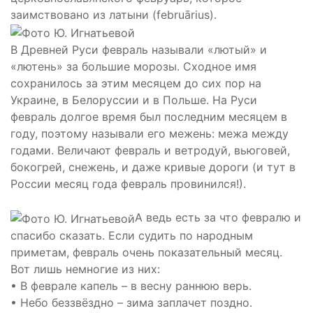
заимствовано из латыни (februārius).
В Древней Руси февраль называли «лютый» и
«лютень» за большие морозы. Сходное имя
сохранилось за этим месяцем до сих пор на
Украине, в Белорусcии и в Польше. На Руси
февраль долгое время был последним месяцем в
году, поэтому называли его межень: межа между
годами. Величают февраль и ветродуй, вьюговей,
бокогрей, снежень, и даже кривые дороги (и тут в
России месяц года февраль провинился!).
А ведь есть за что февралю и
спасибо сказать. Если судить по народным
приметам, февраль очень показательный месяц.
Вот лишь немногие из них:
• В феврале капель – в весну раннюю верь.
• Небо беззвёздно – зима заплачет поздно.