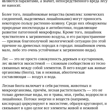
являются паразитами, а значит, непосредственного вреда лесу
не наносят.
Более того, лишайниковые вещества (комплекс химических
соединений, выделяемых лишайниками) могут приносить
некоторую пользу растению-хозяину. Среди них обнаружены
природные инсектициды и антибиотики, подавляющие
развитие патогенной микрофлоры. Кроме того, лишайник
чувствителен к загрязнению воздуха, и его распространение
— признак благополучной экологической ситуации (по этой
причине на древесных породах в городах лишайников очень
мало, либо это очень устойчивые к загрязнению виды).
Лес — это не просто совокупность деревьев и кустарников,
лес является экосистемой — сложным сообществом из тесно
связанных между собой элементов. В него входят как живые
организмы (биота), так и неживая, абиотическая
составляющая — воздух и вода.
Лесная биота включает в себя растения, животных и
микроорганизмы, причём, лесная растительность — это не
только древесные виды, но и травы, мхи, грибы, водоросли и
лишайники. Потоки энергии и веществ (например,
кислорода) циркулируют в экосистеме, образуя круговорот, и
связывают в одно целое все элементы живой и неживой