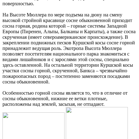
поверхностью.
На Высоте Мюллера по мере подъема на дюну на смену
высокой стройной красавице сосне обыкновенной приходит
сосна горная, родина которой – горные системы Западной
Европы (Пиренеи, Альпы, Балканы и Карпаты), а также сосна
скрученная (имеет североамериканское происхождение). В
закреплении подвижных песков Куршской косы сосне горной
принадлежит ведущая роль. Экотропа Высота Мюллера
позволяет посетителям национального парка знакомиться с
видами лишайников и с зарослями этой сосны, специально
здесь оставленной. На остальной территории Куршской косы
участки сосны горной, скрученной, Банкса – чрезвычайно
пожароопасных пород – постепенно заменяются посадками
сосны обыкновенной.
Особенностью горной сосны является то, что в отличие от
сосны обыкновенной, нижние ее ветки плотные,
расположены над землей, засыхая, не отпадают.