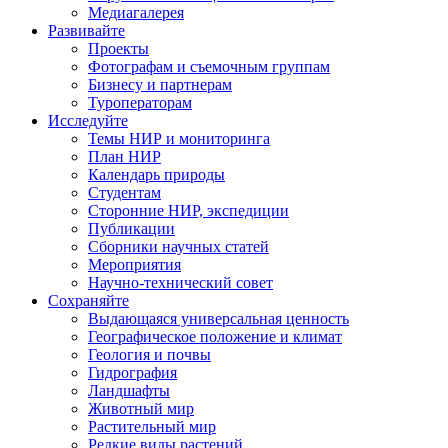
Медиагалерея
Развивайте
Проекты
Фотографам и съемочным группам
Бизнесу и партнерам
Туроператорам
Исследуйте
Темы НИР и мониторинга
План НИР
Календарь природы
Студентам
Сторонние НИР, экспедиции
Публикации
Сборники научных статей
Мероприятия
Научно-технический совет
Сохраняйте
Выдающаяся универсальная ценность
Географическое положение и климат
Геология и почвы
Гидрография
Ландшафты
Животный мир
Растительный мир
Редкие виды растений