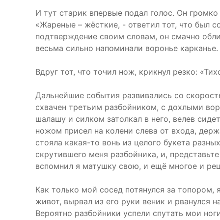
И тут старик впервые подал голос. Он громко
«Жареные – жёсткие, - ответил тот, что был с
подтверждение своим словам, он смачно облиз
весьма сильно напоминали воронье карканье. 
Вдруг тот, что точил нож, крикнул резко: «Т
Дальнейшие события развивались со скоростью
схвачен третьим разбойником, с дохлыми воро
шалашу и силком затолкал в него, велев сиде
ножом присел на колени слева от входа, держ
стояла какая-то вонь из целого букета разных
скрутившего меня разбойника, и, представьте 
вспомнил я матушку свою, и ещё многое и ре
Как только мой сосед потянулся за топором, 
живот, вырвал из его руки веник и рванулся 
Вероятно разбойники успели спутать мои ноги