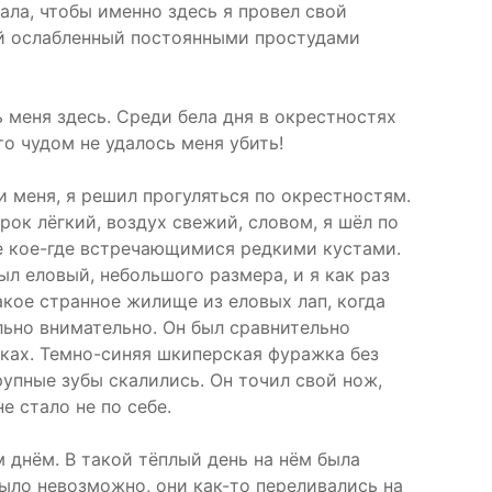
ала, чтобы именно здесь я провел свой
мой ослабленный постоянными простудами
 меня здесь. Среди бела дня в окрестностях
о чудом не удалось меня убить!
и меня, я решил прогуляться по окрестностям.
ерок лёгкий, воздух свежий, словом, я шёл по
ые кое-где встречающимися редкими кустами.
л еловый, небольшого размера, и я как раз
акое странное жилище из еловых лап, когда
ольно внимательно. Он был сравнительно
юках. Темно-синяя шкиперская фуражка без
рупные зубы скалились. Он точил свой нож,
 стало не по себе.
 днём. В такой тёплый день на нём была
было невозможно, они как-то переливались на