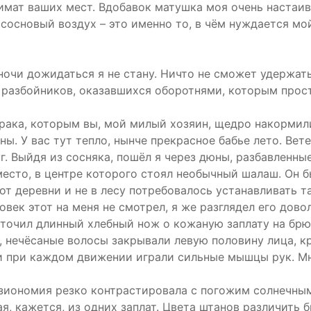
имат ваших мест. Вдобавок матушка моя очень настаив
и сосновый воздух – это именно то, в чём нуждается 
ночи дожидаться я не стану. Ничто не сможет удержать
разбойников, оказавшихся оборотнями, которым прост
трака, которым вы, мой милый хозяин, щедро накормил
ны. У вас тут тепло, нынче прекрасное бабье лето. Вет
г. Выйдя из сосняка, пошёл я через дюны, разбавленн
есто, в центре которого стоял необычный шалаш. Он бы
от деревни и не в лесу потребовалось устанавливать т
овек этот на меня не смотрел, я же разглядел его дов
по точил длинный хлебный нож о кожаную заплату на бр
, нечёсаные волосы закрывали левую половину лица, к
и при каждом движении играли сильные мышцы рук. Мне
зиономия резко контрастировала с погожим солнечным
я, кажется, из одних заплат. Цвета штанов различить 