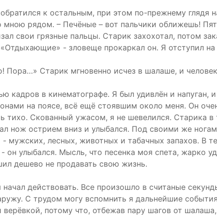
 обратился к остальным, при этом по-прежнему глядя н
о мною рядом. – Печёные – вот пальчики оближешь! Пять
ал свои грязные пальцы. Старик захохотал, потом зака
«Отдыхающие» - зловеще прокаркал он. Я отступил на 
ихо! Пора…» Старик мгновенно исчез в шалаше, и челов
 кадров в кинематографе. Я был удивлён и напуган, и 
нами на поясе, всё ещё стоявшим около меня. Он очен
ть тихо. Скованный ужасом, я не шевелился. Старика в
ал нож острием вниз и улыбался. Под своими же ногам
 - мужских, лесных, животных и табачных запахов. В те
- он улыбался. Мысль, что песенка моя спета, жарко уд
шил дешево не продавать свою жизнь.
я начал действовать. Все произошло в считаные секунд
наружу. С трудом могу вспомнить я дальнейшие события
 верёвкой, потому что, отбежав пару шагов от шалаша, 