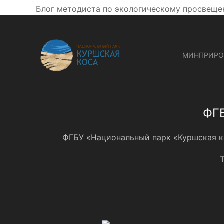
Блог методиста по экологическому просвещен
МИНПРИРО
ФГБ
ФГБУ «Национальный парк «Куршская кос