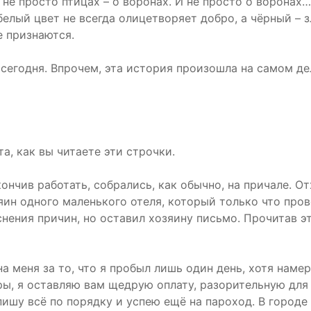
 не просто птицах – о воронах. И не просто о воронах…
белый цвет не всегда олицетворяет добро, а чёрный – 
е признаются.
сегодня. Впрочем, эта история произошла на самом дел
а, как вы читаете эти строчки.
кончив работать, собрались, как обычно, на причале. 
яин одного маленького отеля, который только что пров
снения причин, но оставил хозяину письмо. Прочитав э
а меня за то, что я пробыл лишь один день, хотя наме
ры, я оставляю вам щедрую оплату, разорительную для
пишу всё по порядку и успею ещё на пароход. В городе 