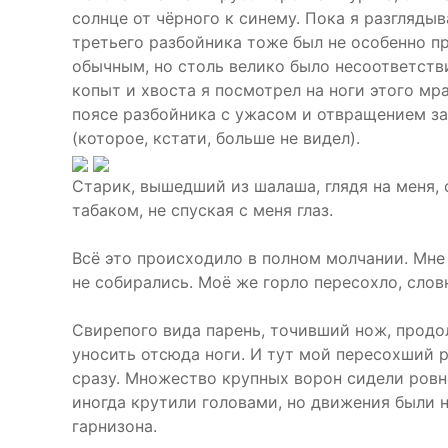
солнце от чёрного к синему. Пока я разглядыв
третьего разбойника тоже был не особенно пр
обычным, но столь велико было несоответстви
копыт и хвоста я посмотрел на ноги этого мр
поясе разбойника с ужасом и отвращением зам
(которое, кстати, больше не видел).
Старик, вышедший из шалаша, глядя на меня, 
табаком, не спуская с меня глаз.
Всё это происходило в полном молчании. Мне 
не собирались. Моё же горло пересохло, слов
Свирепого вида парень, точивший нож, продол
уносить отсюда ноги. И тут мой пересохший р
сразу. Множество крупных ворон сидели ровно
иногда крутили головами, но движения были н
гарнизона.