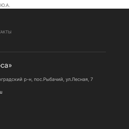
Ю.А.
ТАКТЫ
оса»
радский р-н, пос.Рыбачий, ул.Лесная, 7
u