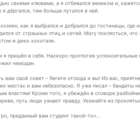
о своими клювами, а я отбивался веником и, кажется,
 я дёргался, тем больше путался в ней.
хозяин, как я выбрался и добрался до гостиницы, где 
одился от страшных птиц и сетей. Могу поклясться, что
стом и дико хохотали.
м я пришёл в себя. Наскоро проглотив успокоительные
ожил чемодан.
ь вам свой совет – бегите отсюда и вы! Из вас, прият
х местах и вам небезопасно. Я уже писал – бандиты не
ым властям! Кроме того, я убеждён в сговоре разбойн
еркви, путь люди узнают правду. Уезжайте из прокляты
тро, преданный вам студент такой-то»…