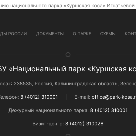
ию национального парка «Куршская коса» Игнатьевой 
ДЫ РОССИИ
ДОКУМЕНТЫ
О ПАРКЕ
СХЕМЫ
КОН
У «Национальный парк «Куршская к
а»: 238535, Россия, Калининградская область, Зеленог
Телефон:
8 (4012) 310001
|
E-mail:
office@park-kosa.r
Дежурный национального парка:
8 (4012) 310001
Визит-центр:
8 (4012) 310028