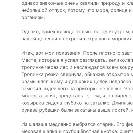
однако знакомые очень хвалили природу и кл
небольшой отпуск, потому что море, солнце 
организм.
Однако, приехав сюда только сегодня утром, 
вашей деревни я встретил страшных морских 
Итак, вот мои показания. После плотного зав
Места, которые я успел разглядеть, великолеп
тропинке через лес и наслаждался всем вокру
Тропинка резко свернула, обнажив открытое м
размышлял, кому и для каких целей недалеко 
заметил сидевшего на пригорке человека. Чел
молод, а занят, представьте, тем, что свире
козырька сидела глубоко на затылке. Длинные
рукава рубашки были закатаны выше локтей, 
Из шалаша медленно выбрался старик. Его фи
меховая шапка и грубошёрстная куртка, сшита