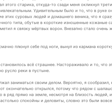
ал этого старика, откуда-то сзади меня окликнул трети
ивлекательным. Удивительным было и то, что в руке о
е этих суровых людей и домашнего веника, что я сразу
ачного типа, обутые в короткие изношенные кожаные са
етил я связку мёртвых ворон. Внезапно стало очень жа
смачно плюнул себе под ноги, вынул из кармана коротк
становилось всё страшнее. Настораживало и то, что э
но русло реки в пустыне.
жал заниматься своим делом. Вероятно, я сообразил, на
от окончательно открылся, потому что рядом с шалашо
 в ряд прямо на земле, несмотря на близость людей, и
астолько спокойны и деловиты, словно это были вовсе