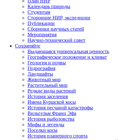
План НИР
Календарь природы
Студентам
Сторонние НИР, экспедиции
Публикации
Сборники научных статей
Мероприятия
Научно-технический совет
Сохраняйте
Выдающаяся универсальная ценность
Географическое положение и климат
Геология и почвы
Гидрография
Ландшафты
Животный мир
Растительный мир
Редкие виды растений
История заселения
Имена Куршской косы
История песчаной катастрофы
Вильгельм Франц Эфа
История рыболовства
Мифы и легенды
Поселки косы
История планерного спорта