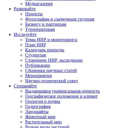
Медиагалерея
Развивайте
Проекты
Фотографам и съемочным группам
Бизнесу и партнерам
Туроператорам
Исследуйте
Темы НИР и мониторинга
План НИР
Календарь природы
Студентам
Сторонние НИР, экспедиции
Публикации
Сборники научных статей
Мероприятия
Научно-технический совет
Сохраняйте
Выдающаяся универсальная ценность
Географическое положение и климат
Геология и почвы
Гидрография
Ландшафты
Животный мир
Растительный мир
Редкие виды растений