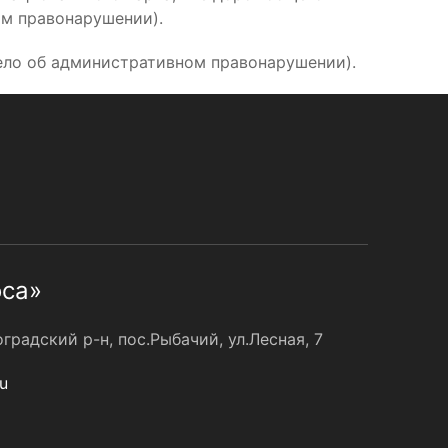
ом правонарушении).
ело об административном правонарушении).
оса»
радский р-н, пос.Рыбачий, ул.Лесная, 7
u