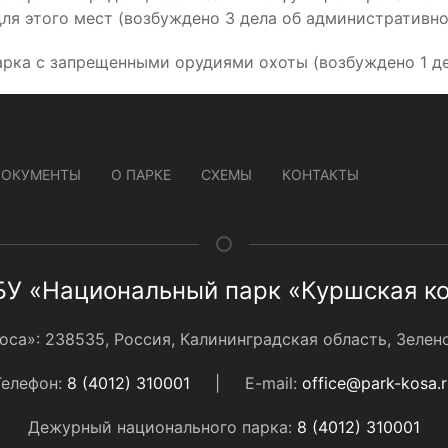
ля этого мест (возбуждено 3 дела об административн
арка с запрещенными орудиями охоты (возбуждено 1 д
ДОКУМЕНТЫ
О ПАРКЕ
СХЕМЫ
КОНТАКТЫ
У «Национальный парк «Куршская к
а»: 238535, Россия, Калининградская область, Зеленог
Телефон:
8 (4012) 310001
|
E-mail:
office@park-kosa.r
Дежурный национального парка:
8 (4012) 310001