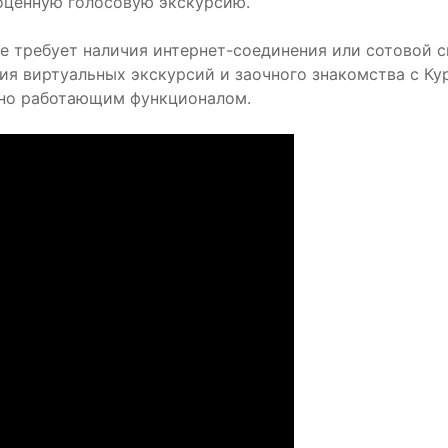
оценную голосовую экскурсию.
е требует наличия интернет-соединения или сотовой с
ия виртуальных экскурсий и заочного знакомства с Кур
нно работающим функционалом.