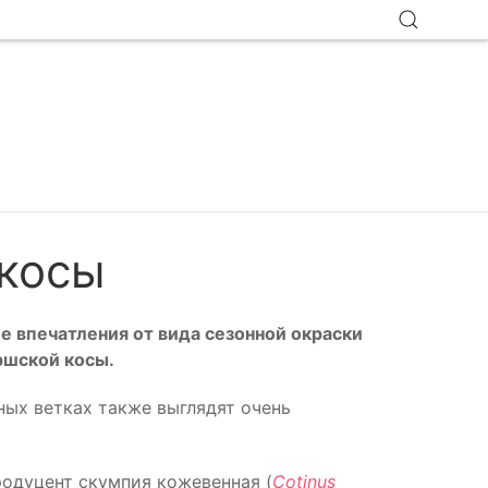
 косы
е впечатления от вида сезонной окраски
ршской косы.
ных ветках также выглядят очень
родуцент скумпия кожевенная (
Cotinus