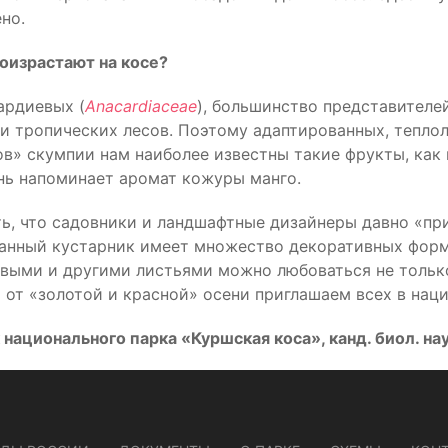
но.
оизрастают на косе?
ардиевых (
Anacardiaceae
), большинство представителе
 тропических лесов. Поэтому адаптированных, теплолю
в» скумпии нам наиболее известны такие фрукты, как 
ень напоминает аромат кожуры манго.
ть, что садовники и ландшафтные дизайнеры давно «п
 данный кустарник имеет множество декоративных форм
выми и другими листьями можно любоваться не только 
и от «золотой и красной» осени приглашаем всех в нац
национального парка «Куршская коса», канд. биол. на