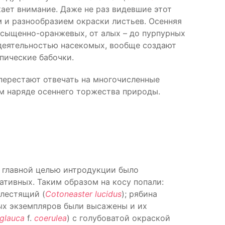
кает внимание. Даже не раз видевшие этот
 и разнообразием окраски листьев. Осенняя
асыщенно-оранжевых, от алых – до пурпурных
с деятельностью насекомых, вообще создают
опические бабочки.
перестают отвечать на многочисленные
м наряде осеннего торжества природы.
 главной целью интродукции было
ативных. Таким образом на косу попали:
блестящий (
Cotoneaster lucidus
); рябина
ых экземпляров были высажены и их
 glauca
f.
coerulea
) с голубоватой окраской