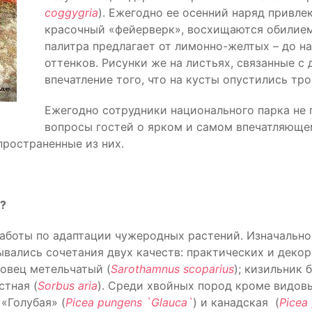
coggygria
). Ежегодно ее осенний наряд привле
красочный «фейерверк», восхищаются обилием
палитра предлагает от лимонно-желтых – до н
оттенков. Рисунки же на листьях, связанные 
впечатление того, что на кусты опустились тр
Ежегодно сотрудники национального парка не 
вопросы гостей о ярком и самом впечатляюще
пространенные из них.
у?
аботы по адаптации чужеродных растений. Изначально
вались сочетания двух качеств: практических и декор
новец метельчатый (
Sarothamnus scoparius
); кизильник 
стная (
Sorbus aria
). Среди хвойных пород кроме видов
«Голубая» (
Picea pungens `Glauca`
) и канадская (
Picea