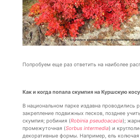
Попробуем еще раз ответить на наиболее рас
Как и когда попала скумпия на Куршскую кос
В национальном парке издавна проводились р
закрепление подвижных песков, позднее учиты
скумпия; робиния (
Robinia pseudoacacia
); жар
промежуточная (
Sorbus intermedia
) и круглоли
декоративные формы. Например, ель колючая 