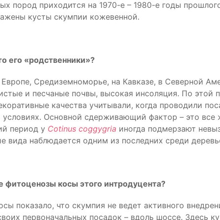
х пород приходится на 1970-е – 1980-е годы прошлого
ажены кусты скумпии кожевенной.
то его «родственники»?
Европе, Средиземноморье, на Кавказе, в Северной Аме
истые и песчаные почвы, высокая инсоляция. По этой 
декоративные качества учитывали, когда проводили по
 условиях. Основной сдерживающий фактор – это все 
ий период у
Cotinus
coggygria
иногда подмерзают невыз
ие вида наблюдается одним из последних среди деревь
ые фитоценозы косы этого интродуцента?
сы показало, что скумпия не ведет активного внедрен
своих первоначальных посадок – вдоль шоссе. Здесь ку