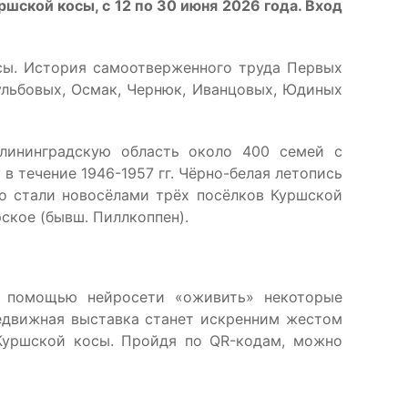
шской косы, с 12 по 30 июня 2026 года. Вход
осы. История самоотверженного труда Первых
ульбовых, Осмак, Чернюк, Иванцовых, Юдиных
лининградскую область около 400 семей с
 течение 1946-1957 гг. Чёрно-белая летопись
то стали новосёлами трёх посёлков Куршской
рское (бывш. Пиллкоппен).
с помощью нейросети «оживить» некоторые
редвижная выставка станет искренним жестом
Куршской косы. Пройдя по QR-кодам, можно