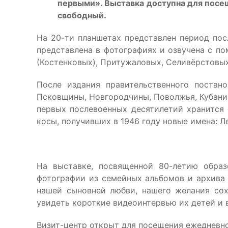
первыми». Выставка доступна для посеще
свободный.
На 20-ти планшетах представлен период пос
представлена в фотографиях и озвучена с п
(Костенковых), Притужаловых, Селивёрстовы
После издания правительственного поста
Псковщины, Новгородчины, Поволжья, Кубани 
первых послевоенных десятилетий хранится 
косы, получивших в 1946 году новые имена: Л
На выставке, посвященной 80-летию обра
фотографии из семейных альбомов и архива 
нашей сыновней любви, нашего желания со
увидеть короткие видеоинтервью их детей и 
Визит-центр открыт для посещения ежедневно 