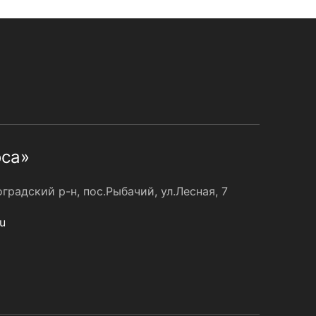
оса»
радский р-н, пос.Рыбачий, ул.Лесная, 7
u