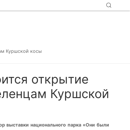
цам Куршской косы
оится открытие
еленцам Куршской
зор выставки национального парка «Они были