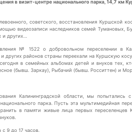
ния в визит-центре национального парка, 14,7 км Кур
левоенного, советского, восстановления Куршской к
омощью видеозаписи наследников семей Тумановых, Б
х и других…
новления № 1522 о добровольном переселении в Ка
и других районов страны переехали на Куршскую косу в
сегодня в семейных альбомах детей и внуков тех, к
есноe (бывш. Заркау), Рыбачий (бывш. Росситтен) и Мо
зования Калининградской области, мы попытались 
национального парка. Пусть эта мультимедийная пе
хранить в памяти живые лица первых переселенцев 
внуков.
с 9 до 17 часов.