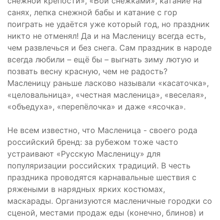
снежной крепости», «Бой снежками», катание на
санях, лепка снежной бабы и катание с гор
поиграть не удаётся уже который год, но праздник
никто не отменял! Да и на Масленицу всегда есть,
чем развлечься и без снега. Сам праздник в народе
всегда любили – ещё бы – выгнать зиму лютую и
позвать весну красную, чем не радость?
Масленицу раньше ласково называли «касаточка»,
«целовальница», «честная масленица», «веселая»,
«объедуха», «пеpепёлочка» и даже «ясочка».
Не всем известно, что Масленица - своего рода
российский бренд: за рубежом тоже часто
устраивают «Русскую Масленицу» для
популяризации российских традиций. В честь
праздника проводятся карнавальные шествия с
ряжеными в нарядных ярких костюмах,
маскарады. Организуются масленичные городки со
сценой, местами продаж еды (конечно, блинов) и