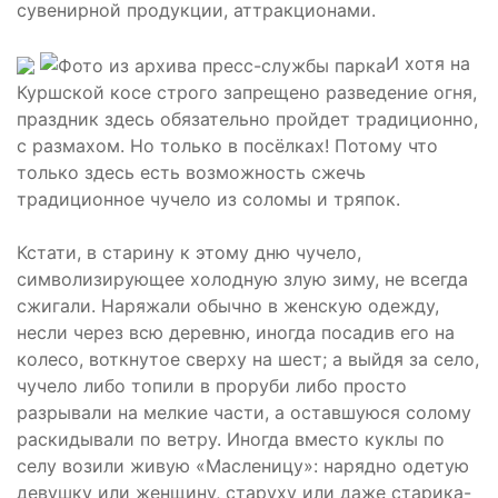
сувенирной продукции, аттракционами.
И хотя на
Куршской косе строго запрещено разведение огня,
праздник здесь обязательно пройдет традиционно,
с размахом. Но только в посёлках! Потому что
только здесь есть возможность сжечь
традиционное чучело из соломы и тряпок.
Кстати, в старину к этому дню чучело,
символизирующее холодную злую зиму, не всегда
сжигали. Наряжали обычно в женскую одежду,
несли через всю деревню, иногда посадив его на
колесо, воткнутое сверху на шест; а выйдя за село,
чучело либо топили в проруби либо просто
разрывали на мелкие части, а оставшуюся солому
раскидывали по ветру. Иногда вместо куклы по
селу возили живую «Масленицу»: нарядно одетую
девушку или женщину, старуху или даже старика-