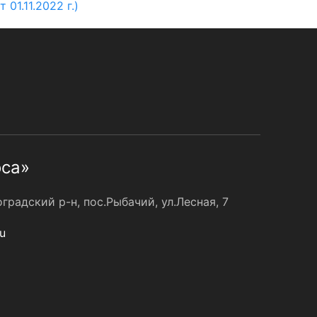
1.11.2022 г.)
оса»
радский р-н, пос.Рыбачий, ул.Лесная, 7
u