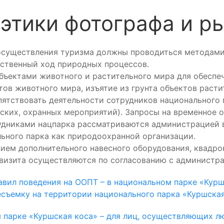
 этики фотографа и р
 осуществления туризма должны проводиться методам
ственный ход природных процессов.
ъектами животного и растительного мира для обеспеч
тов животного мира, изъятие из грунта объектов расти
пятствовать деятельности сотрудников национального 
ьских, охранных мероприятий). Запросы на временное 
удниками нацпарка рассматриваются администрацией 
ьного парка как природоохранной организации.
нием дополнительного навесного оборудования, квадро
квизита осуществляются по согласованию с администра
Правил поведения на ООПТ – в национальном парке «Кур
лесъемку на территории национального парка «Куршска
 парке «Куршская коса» – для лиц, осуществляющих лю