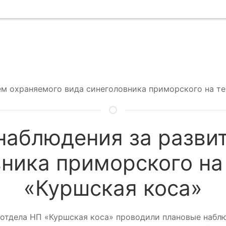
ем охраняемого вида синеголовника приморского на т
наблюдения за разви
вника приморского на
«Куршская коса»
 отдела НП «Куршская коса» проводили плановые набл