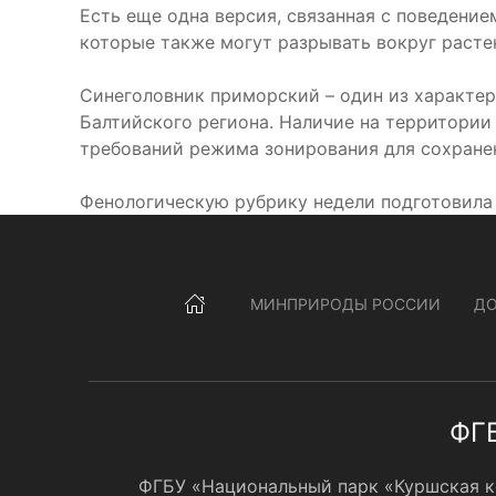
Есть еще одна версия, связанная с поведение
которые также могут разрывать вокруг растен
Синеголовник приморский – один из характер
Балтийского региона. Наличие на территории
требований режима зонирования для сохране
Фенологическую рубрику недели подготовила с
МИНПРИРОДЫ РОССИИ
Д
ФГБ
ФГБУ «Национальный парк «Куршская кос