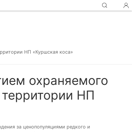
ерритории НП «Куршская коса»
тием охраняемого
 территории НП
юдения за ценопопуляциями редкого и