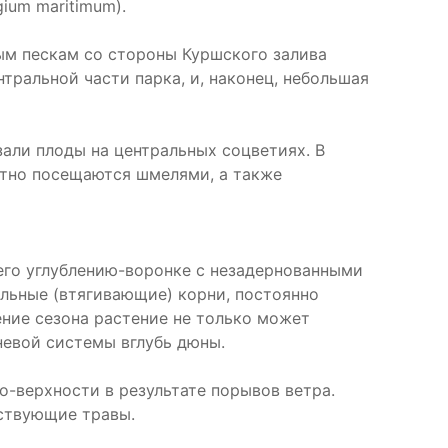
ium maritimum).
ым пескам со стороны Куршского залива
тральной части парка, и, наконец, небольшая
зали плоды на центральных соцветиях. В
отно посещаются шмелями, а также
его углублению-воронке с незадернованными
ильные (втягивающие) корни, постоянно
чение сезона растение не только может
невой системы вглубь дюны.
-верхности в результате порывов ветра.
тствующие травы.