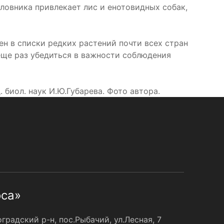
оловника привлекает лис и енотовидных собак,
н в списки редких растений почти всех стран
еще раз убедиться в важности соблюдения
биол. наук И.Ю.Губарева. Фото автора.
оса»
радский р-н, пос.Рыбачий, ул.Лесная, 7