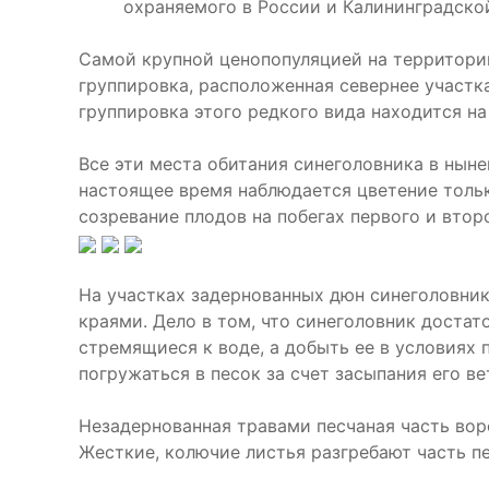
охраняемого в России и Калининградской
Самой крупной ценопопуляцией на территори
группировка, расположенная севернее участка
группировка этого редкого вида находится на
Все эти места обитания синеголовника в нын
настоящее время наблюдается цветение толь
созревание плодов на побегах первого и втор
На участках задернованных дюн синеголовник
краями. Дело в том, что синеголовник доста
стремящиеся к воде, а добыть ее в условиях 
погружаться в песок за счет засыпания его в
Незадернованная травами песчаная часть вор
Жесткие, колючие листья разгребают часть пе