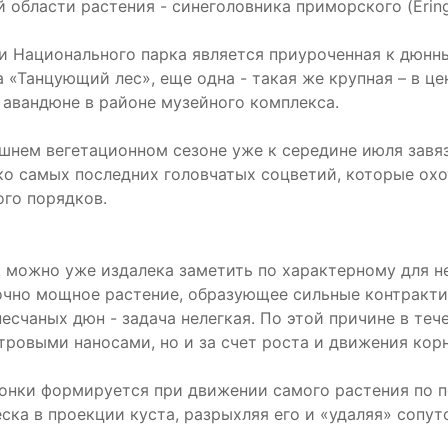
 области растения - синеголовника приморского (Ering
и Национального парка является приуроченная к дюнн
 «Танцующий лес», еще одна - такая же крупная – в цен
 авандюне в районе музейного комплекса.
ешнем вегетационном сезоне уже к середине июля завя
ко самых последних головчатых соцветий, которые ох
ого порядков.
 можно уже издалека заметить по характерному для н
точно мощное растение, образующее сильные контракт
песчаных дюн - задача нелегкая. По этой причине в те
етровыми наносами, но и за счет роста и движения кор
онки формируется при движении самого растения по по
ска в проекции куста, разрыхляя его и «удаляя» сопу