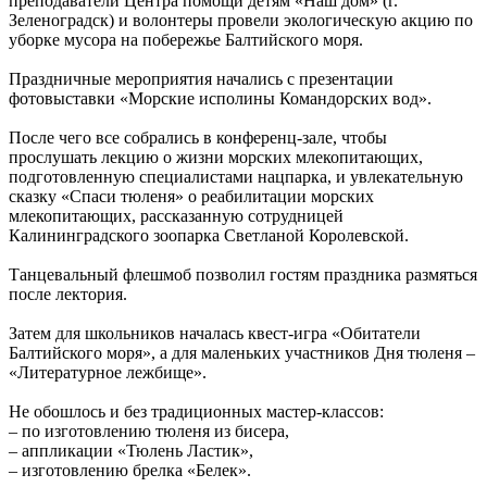
преподаватели Центра помощи детям «Наш дом» (г.
Зеленоградск) и волонтеры провели экологическую акцию по
уборке мусора на побережье Балтийского моря.
Праздничные мероприятия начались с презентации
фотовыставки «Морские исполины Командорских вод».
После чего все собрались в конференц-зале, чтобы
прослушать лекцию о жизни морских млекопитающих,
подготовленную специалистами нацпарка, и увлекательную
сказку «Спаси тюленя» о реабилитации морских
млекопитающих, рассказанную сотрудницей
Калининградского зоопарка Светланой Королевской.
Танцевальный флешмоб позволил гостям праздника размяться
после лектория.
Затем для школьников началась квест-игра «Обитатели
Балтийского моря», а для маленьких участников Дня тюленя –
«Литературное лежбище».
Не обошлось и без традиционных мастер-классов:
– по изготовлению тюленя из бисера,
– аппликации «Тюлень Ластик»,
– изготовлению брелка «Белек».