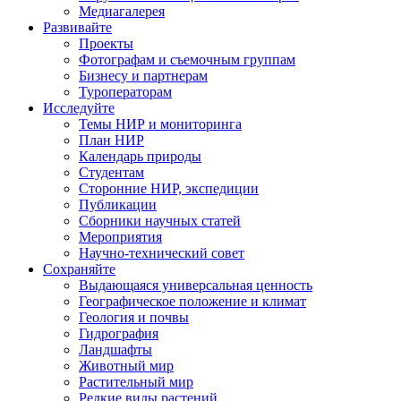
Медиагалерея
Развивайте
Проекты
Фотографам и съемочным группам
Бизнесу и партнерам
Туроператорам
Исследуйте
Темы НИР и мониторинга
План НИР
Календарь природы
Студентам
Сторонние НИР, экспедиции
Публикации
Сборники научных статей
Мероприятия
Научно-технический совет
Сохраняйте
Выдающаяся универсальная ценность
Географическое положение и климат
Геология и почвы
Гидрография
Ландшафты
Животный мир
Растительный мир
Редкие виды растений