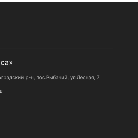
оса»
радский р-н, пос.Рыбачий, ул.Лесная, 7
u