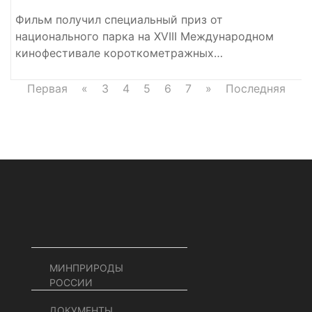
Фильм получил специальный приз от
национального парка на XVIII Международном
кинофестивале короткометражных…
Первая
«
3
4
5
6
7
»
Последняя
МИНПРИРОДЫ
РОССИИ
ДОКУМЕНТЫ